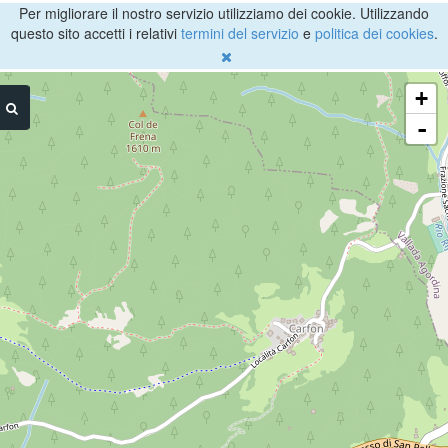
Per migliorare il nostro servizio utilizziamo dei cookie. Utilizzando
questo sito accetti i relativi
termini del servizio
e
politica dei cookies
.
+
-