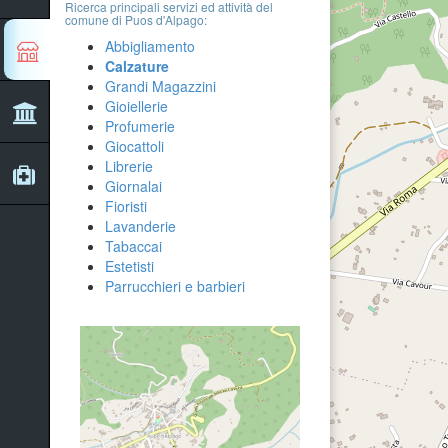
Ricerca principali servizi ed attività del
comune di Puos d'Alpago:
Abbigliamento
Calzature
Grandi Magazzini
Gioiellerie
Profumerie
Giocattoli
Librerie
Giornalai
Fioristi
Lavanderie
Tabaccai
Estetisti
Parrucchieri e barbieri