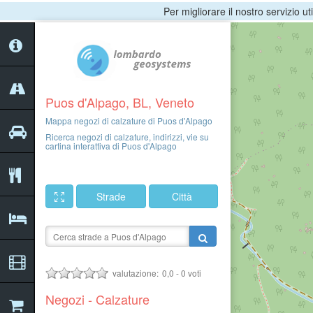
Per migliorare il nostro servizio ut
Puos d'Alpago, BL, Veneto
Mappa negozi di calzature di Puos d'Alpago
Ricerca negozi di calzature, indirizzi, vie su
cartina interattiva di Puos d'Alpago
Strade
Città
valutazione:
0,0
-
0
voti
Negozi - Calzature