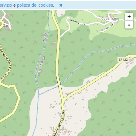
ervizio
e
politica dei cookies
.
+
-