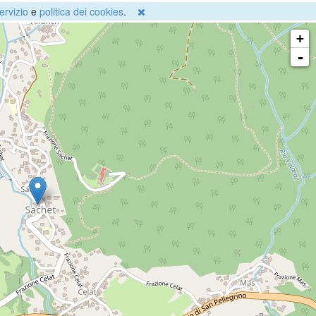
ervizio
e
politica dei cookies
.
+
-