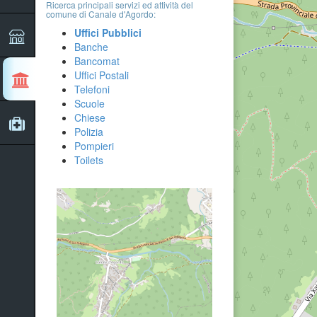
Ricerca principali servizi ed attività del
comune di Canale d'Agordo:
Uffici Pubblici
Banche
Bancomat
Uffici Postali
Telefoni
Scuole
Chiese
Polizia
Pompieri
Toilets