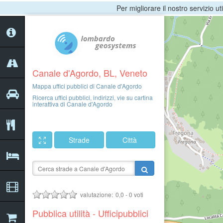
Per migliorare il nostro servizio ut
Canale d'Agordo, BL, Veneto
Mappa uffici pubblici di Canale d'Agordo
Ricerca uffici pubblici, indirizzi, vie su cartina
interattiva di Canale d'Agordo
Strade
Città
valutazione:
0,0
-
0
voti
Pubblica utilità - Ufficipubblici