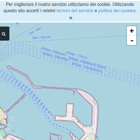
Per migliorare il nostro servizio utilizziamo dei cookie. Utilizzando
questo sito accetti i relativi
termini del servizio
e
politica dei cookies
.
+
-