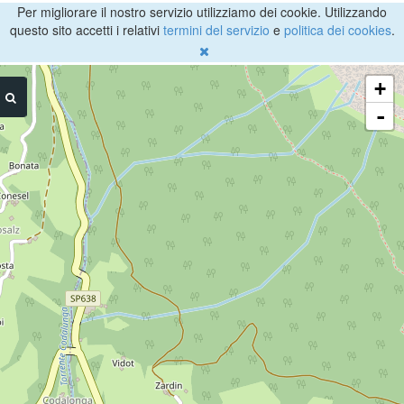
Per migliorare il nostro servizio utilizziamo dei cookie. Utilizzando
questo sito accetti i relativi
termini del servizio
e
politica dei cookies
.
+
-