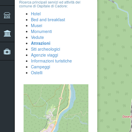
Ricerca principali servizi ed attività del
comune di Ospitale di Cadore:
Hotel
Bed and breakfast
Musei
Monumenti
Vedute
Attrazioni
Siti archeologici
Agenzie viaggi
Informazioni turistiche
Campeggi
Ostelli