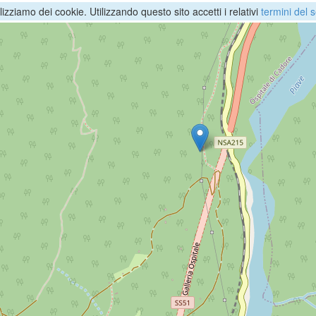
ilizziamo dei cookie. Utilizzando questo sito accetti i relativi
termini del s