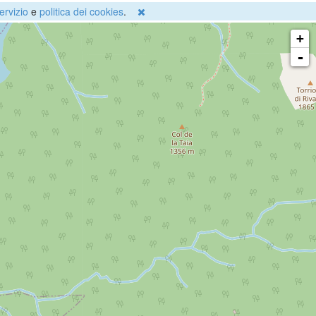
ervizio
e
politica dei cookies
.
+
-