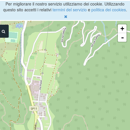
Per migliorare il nostro servizio utilizziamo dei cookie. Utilizzando
questo sito accetti i relativi
termini del servizio
e
politica dei cookies
.
+
-