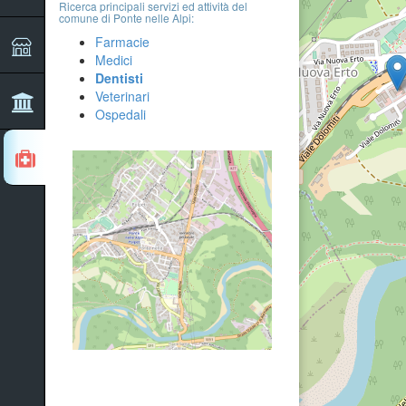
Ricerca principali servizi ed attività del
comune di Ponte nelle Alpi:
Farmacie
Medici
Dentisti
Veterinari
Ospedali