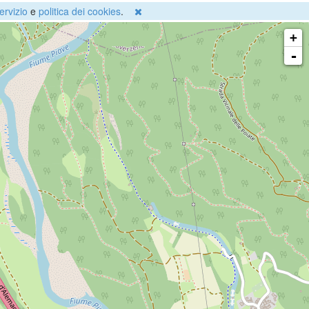
ervizio
e
politica dei cookies
.
+
-