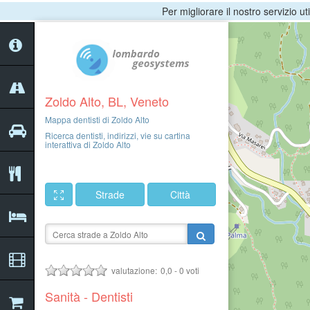
Per migliorare il nostro servizio ut
Zoldo Alto, BL, Veneto
Mappa dentisti di Zoldo Alto
Ricerca dentisti, indirizzi, vie su cartina
interattiva di Zoldo Alto
Strade
Città
valutazione:
0,0
-
0
voti
Sanità - Dentisti