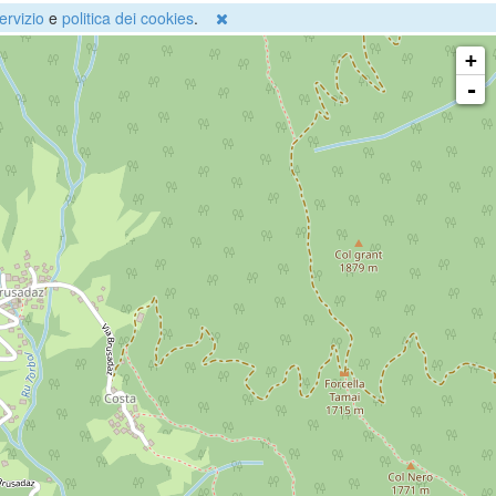
ervizio
e
politica dei cookies
.
+
-