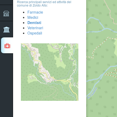
Ricerca principali servizi ed attività del
comune di Zoldo Alto:
Farmacie
Medici
Dentisti
Veterinari
Ospedali