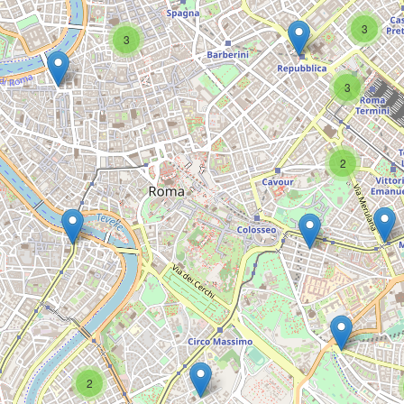
3
3
3
2
2