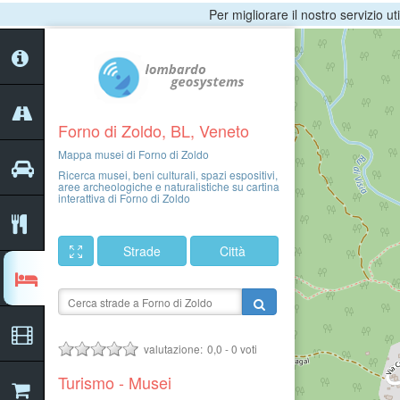
Per migliorare il nostro servizio ut
Forno di Zoldo, BL, Veneto
Mappa musei di Forno di Zoldo
Ricerca musei, beni culturali, spazi espositivi,
aree archeologiche e naturalistiche su cartina
interattiva di Forno di Zoldo
Strade
Città
valutazione:
0,0
-
0
voti
Turismo - Musei