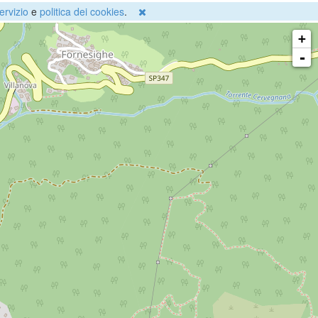
ervizio
e
politica dei cookies
.
+
-