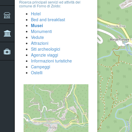
Ricerca principali servizi ed attività del
comune di Forno di Zoldo:
Hotel
Bed and breakfast
Musei
Monumenti
Vedute
Attrazioni
Siti archeologici
Agenzie viaggi
Informazioni turistiche
Campeggi
Ostelli