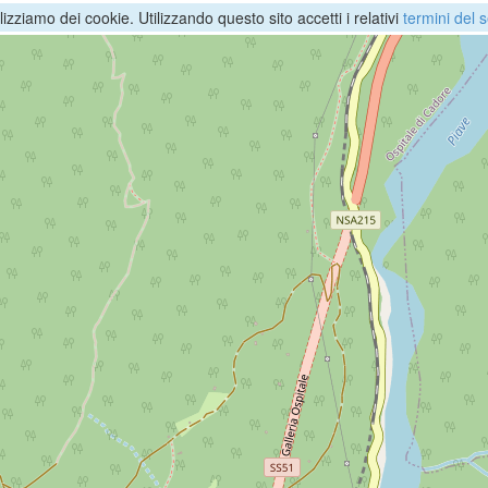
ilizziamo dei cookie. Utilizzando questo sito accetti i relativi
termini del s