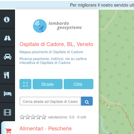
Per migliorare il nostro servizio ut
Ospitale di Cadore, BL, Veneto
Mappa pescherie di Ospitale di Cadore
Ricerca pescherie, indirizzi, vie su cartina
interattiva di Ospitale di Cadore
Strade
Città
valutazione:
0,0
-
0
voti
Alimentari - Pescherie