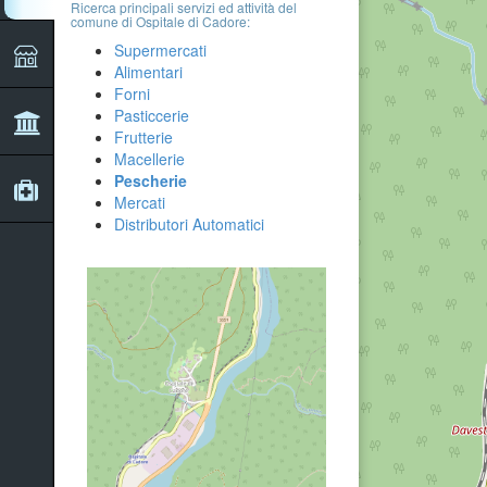
Ricerca principali servizi ed attività del
comune di Ospitale di Cadore:
Supermercati
Alimentari
Forni
Pasticcerie
Frutterie
Macellerie
Pescherie
Mercati
Distributori Automatici