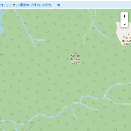
ervizio
e
politica dei cookies
.
+
-