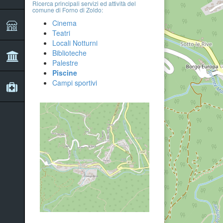
Ricerca principali servizi ed attività del
comune di Forno di Zoldo:
Cinema
Teatri
Locali Notturni
Biblioteche
Palestre
Piscine
Campi sportivi