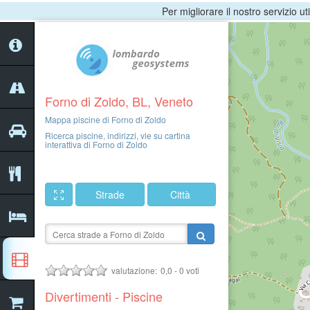
Per migliorare il nostro servizio ut
Forno di Zoldo, BL, Veneto
Mappa piscine di Forno di Zoldo
Ricerca piscine, indirizzi, vie su cartina
interattiva di Forno di Zoldo
Strade
Città
valutazione:
0,0
-
0
voti
Divertimenti - Piscine