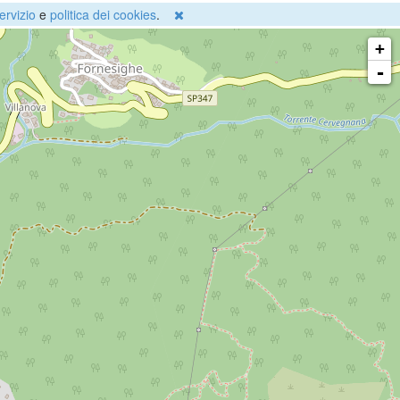
ervizio
e
politica dei cookies
.
+
-