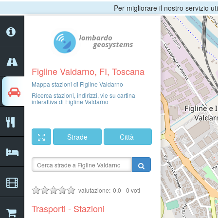
Per migliorare il nostro servizio ut
Figline Valdarno, FI, Toscana
Mappa stazioni di Figline Valdarno
Ricerca stazioni, indirizzi, vie su cartina
interattiva di Figline Valdarno
Strade
Città
valutazione:
0,0
-
0
voti
Trasporti - Stazioni