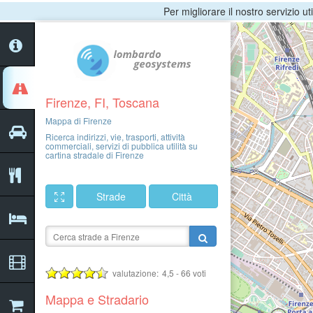
Per migliorare il nostro servizio ut
Firenze, FI, Toscana
Mappa di Firenze
Ricerca indirizzi, vie, trasporti, attività
commerciali, servizi di pubblica utilità su
cartina stradale di Firenze
Strade
Città
valutazione:
4,5
-
66
voti
Mappa e Stradario