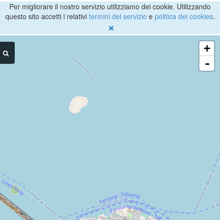
Per migliorare il nostro servizio utilizziamo dei cookie. Utilizzando
questo sito accetti i relativi
termini del servizio
e
politica dei cookies
.
+
-