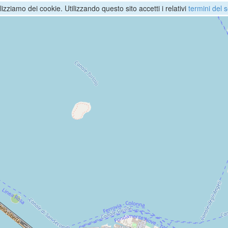
ilizziamo dei cookie. Utilizzando questo sito accetti i relativi
termini del s