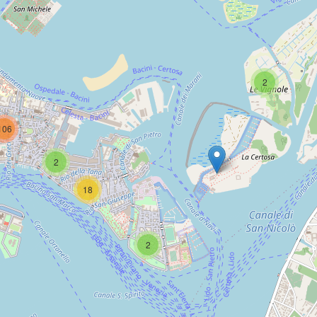
2
106
2
18
2