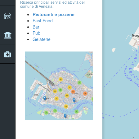
Ricerca principali servizi ed attività del
comune di Venezia:
Ristoranti e pizzerie
Fast Food
Bar
Pub
Gelaterie