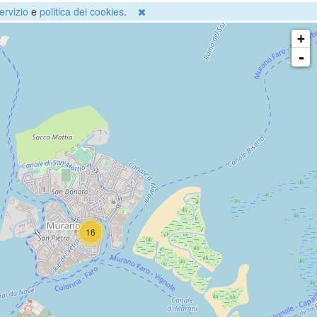
ervizio
e
politica dei cookies
.
+
-
16