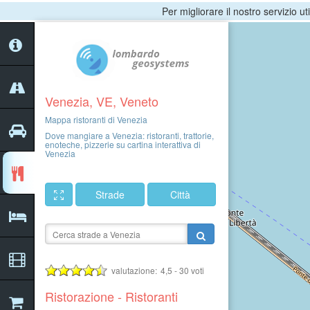
Per migliorare il nostro servizio ut
Venezia, VE, Veneto
Mappa ristoranti di Venezia
Dove mangiare a Venezia: ristoranti, trattorie,
enoteche, pizzerie su cartina interattiva di
Venezia
Strade
Città
valutazione:
4,5
-
30
voti
Ristorazione - Ristoranti