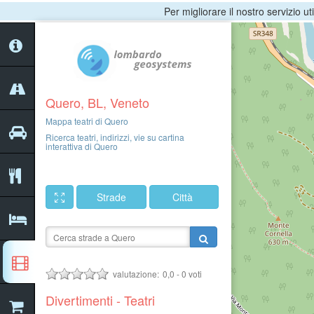
Per migliorare il nostro servizio ut
Quero, BL, Veneto
Mappa teatri di Quero
Ricerca teatri, indirizzi, vie su cartina
interattiva di Quero
Strade
Città
valutazione:
0,0
-
0
voti
Divertimenti - Teatri