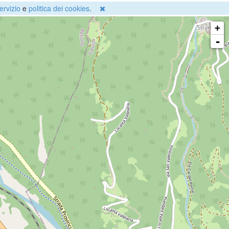
ervizio
e
politica dei cookies
.
+
-