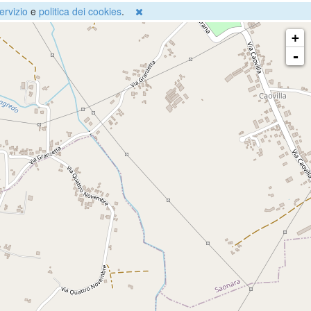
ervizio
e
politica dei cookies
.
+
-