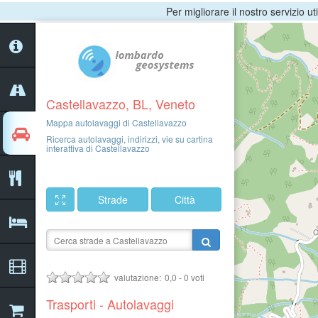
Per migliorare il nostro servizio ut
Castellavazzo, BL, Veneto
Mappa autolavaggi di Castellavazzo
Ricerca autolavaggi, indirizzi, vie su cartina
interattiva di Castellavazzo
Strade
Città
valutazione:
0,0
-
0
voti
Trasporti - Autolavaggi