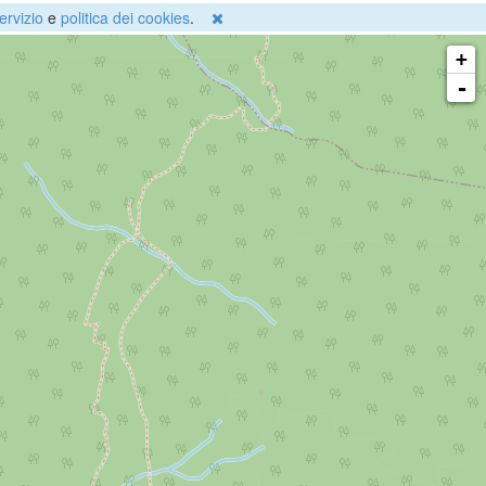
ervizio
e
politica dei cookies
.
+
-