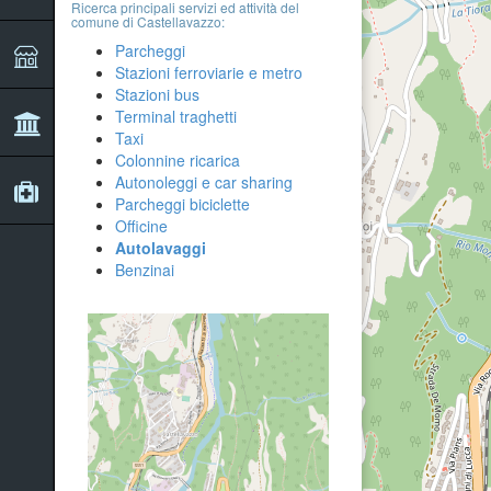
Ricerca principali servizi ed attività del
comune di Castellavazzo:
Parcheggi
Stazioni ferroviarie e metro
Stazioni bus
Terminal traghetti
Taxi
Colonnine ricarica
Autonoleggi e car sharing
Parcheggi biciclette
Officine
Autolavaggi
Benzinai