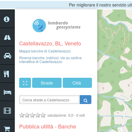
Per migliorare il nostro servizio ut
Castellavazzo, BL, Veneto
Mappa banche di Castellavazzo
Ricerca banche, indirizzi, vie su cartina
interattiva di Castellavazzo
Strade
Città
valutazione:
0,0
-
0
voti
Pubblica utilità - Banche