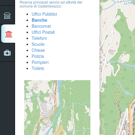
Ricerca principali servizi ed attività del
comune di Castellavazzo:
Uffici Pubblici
Banche
Bancomat
Uffici Postali
Telefoni
Scuole
Chiese
Polizia
Pompieri
Toilets