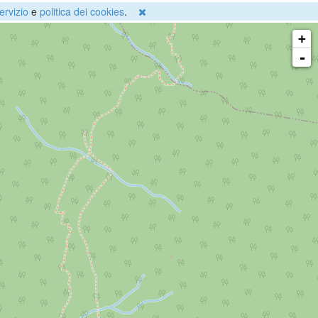
ervizio
e
politica dei cookies
.
+
-