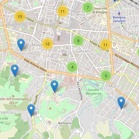
7
11
10
9
12
11
4
3