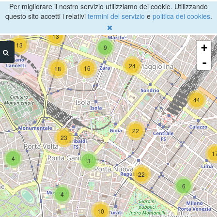
Per migliorare il nostro servizio utilizziamo dei cookie. Utilizzando
questo sito accetti i relativi
termini del servizio
e
politica dei cookies
.
13
13
+
9
-
24
16
18
44
22
23
1
4
3
22
6
4
10