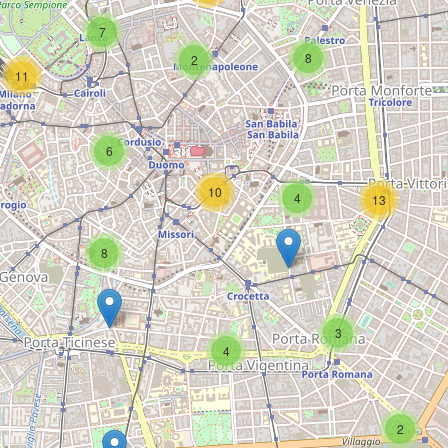
7
8
2
11
6
10
4
13
8
3
4
2