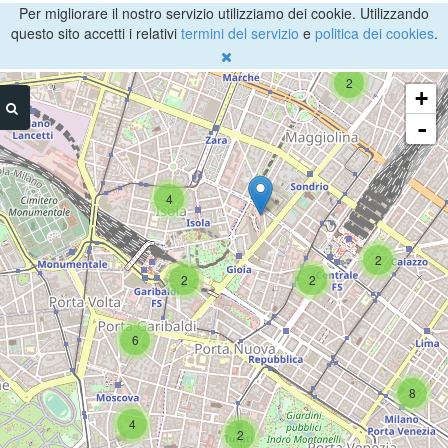
Per migliorare il nostro servizio utilizziamo dei cookie. Utilizzando
questo sito accetti i relativi
termini del servizio
e
politica dei cookies
.
2
+
-
4
2
2
2
6
8
4
2