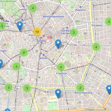
4
3
5
10
3
4
2
3
4
3
2
3