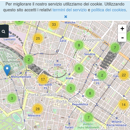
Per migliorare il nostro servizio utilizziamo dei cookie. Utilizzando
questo sito accetti i relativi
termini del servizio
e
politica dei cookies
.
9
8
33
+
-
25
8
7
2
9
22
2
17
5
8
3
14
28
7