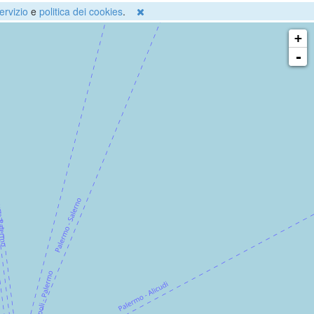
ervizio
e
politica dei cookies
.
+
-