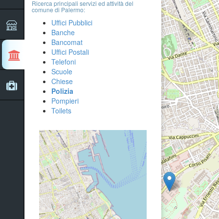
Ricerca principali servizi ed attività del
comune di Palermo:
Uffici Pubblici
Banche
Bancomat
Uffici Postali
Telefoni
Scuole
3
Chiese
Polizia
Pompieri
Toilets
2