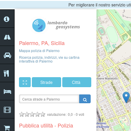
Per migliorare il nostro servizio ut
Palermo, PA, Sicilia
Mappa polizia di Palermo
Ricerca polizia, indirizzi, vie su cartina
interattiva di Palermo
Strade
Città
valutazione:
0,0
-
0
voti
Pubblica utilità - Polizia