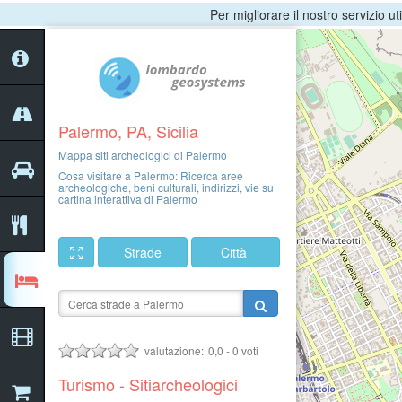
Per migliorare il nostro servizio ut
Palermo, PA, Sicilia
Mappa siti archeologici di Palermo
Cosa visitare a Palermo: Ricerca aree
archeologiche, beni culturali, indirizzi, vie su
cartina interattiva di Palermo
Strade
Città
valutazione:
0,0
-
0
voti
Turismo - Sitiarcheologici