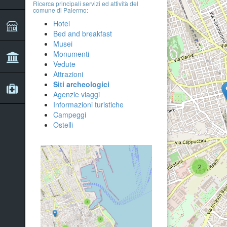
Ricerca principali servizi ed attività del
comune di Palermo:
Hotel
Bed and breakfast
Musei
Monumenti
Vedute
Attrazioni
Siti archeologici
Agenzie viaggi
Informazioni turistiche
Campeggi
Ostelli
2