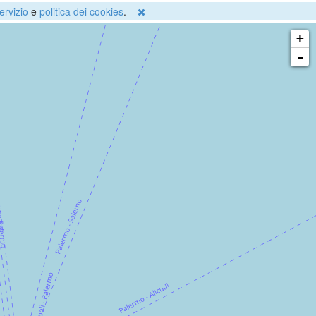
ervizio
e
politica dei cookies
.
+
-