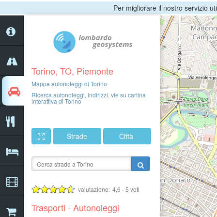
Per migliorare il nostro servizio ut
Torino, TO, Piemonte
Mappa autonoleggi di Torino
Ricerca autonoleggi, indirizzi, vie su cartina
interattiva di Torino
Strade
Città
valutazione:
4,6
-
5
voti
Trasporti - Autonoleggi