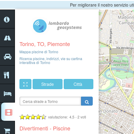
Per migliorare il nostro servizio ut
Torino, TO, Piemonte
Mappa piscine di Torino
Ricerca piscine, indirizzi, vie su cartina
interattiva di Torino
Strade
Città
valutazione:
4,5
-
2
voti
Divertimenti - Piscine