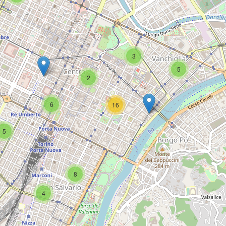
3
5
2
6
16
5
8
4