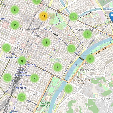
4
11
4
2
4
8
2
3
3
8
2
3
7
3
3