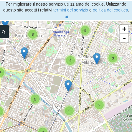
Per migliorare il nostro servizio utilizziamo dei cookie. Utilizzando
questo sito accetti i relativi
termini del servizio
e
politica dei cookies
.
+
5
8
-
3
6
2
2
2
2
3